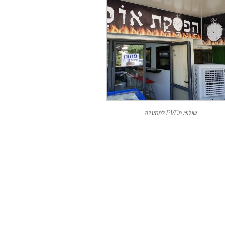
שילוט מPVC למסעדה